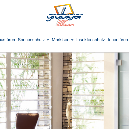
Navigation
überspringen
ustüren
Sonnenschutz
Markisen
Insektenschutz
Innentüren