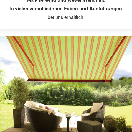
In
vielen verschiedenen Faben und Ausführungen
Sonnenschutz
bei uns erhältlich!
Rollläden
Aussenjalousien
Innenjalousien
Raffstore
Rollos
Faltstore
Vertikaljalousien
Flächenvorhänge
Markisen