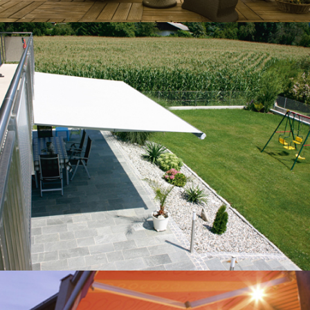
Gelenkarmmarkisen
Wintergartenmarkisen
Seitenwandmarkisen
Senkrechtmarkisen
Insektenschutz
Innentüren
Garagentore
Garagentore von Novoferm
Garagentore von Normstahl