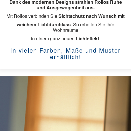
Dank des modernen Designs strahlen Rollos Ruhe
und Ausgewogenheit aus.
Sonnenschutz
Mit Rollos verbinden Sie
Sichtschutz nach Wunsch mit
weichem Lichtdurchlass
. So erhellen Sie Ihre
Rollläden
Wohnräume
in einem ganz neuen
Lichteffekt
.
Aussenjalousien
In vielen Farben, Maße und Muster
Innenjalousien
erhältlich!
Raffstore
Rollos
Faltstore
Vertikaljalousien
Flächenvorhänge
Markisen