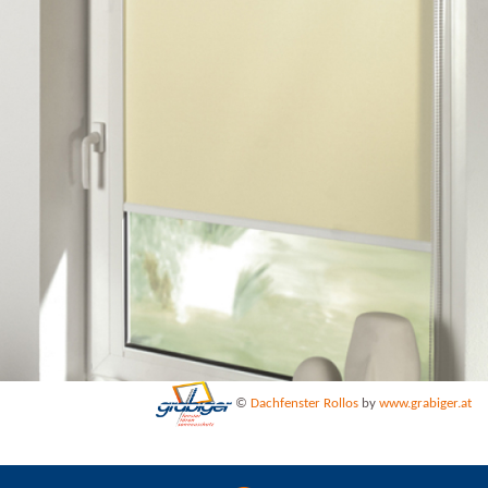
©
Dachfenster Rollos
by
www.grabiger.at