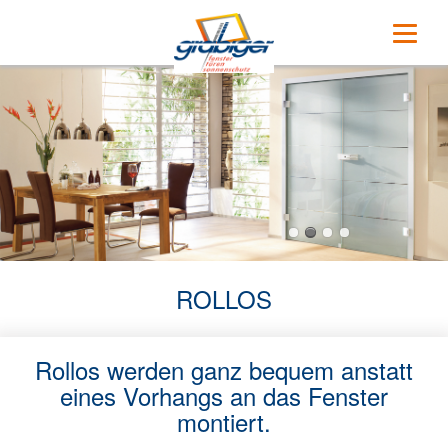
Navigation
Home
überspringen
Unsere Partner
Fenster
Holz
Holz-Aluminium
Kunststoff
ROLLOS
Kunststoff-Aluminium
Rollos werden ganz bequem anstatt
Aluminium
eines Vorhangs an das Fenster
montiert.
Haustüren