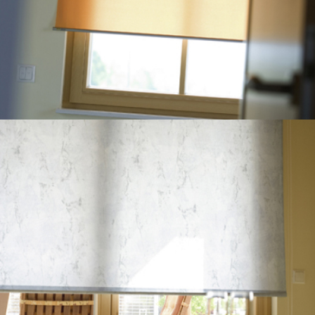
Gelenkarmmarkisen
Wintergartenmarkisen
Seitenwandmarkisen
Senkrechtmarkisen
Insektenschutz
Innentüren
Garagentore
Garagentore von Novoferm
Garagentore von Normstahl